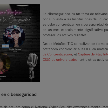
La ciberseguridad es un tema de relevanc
por supuesto a las Instituciones de Educa
se debe concientizar en ciberseguridad d
en un mes especialmente significativo pa
proteger los activos digitales.
Desde MetaRed TIC se realizan de forma co
pretenden concienciar a las IES en mater
de Concientización
, el
Capture de Flag In
CISO de universidades
, entre otras activi
 en ciberseguridad
es de octubre como el National Cyber Security Awareness Month (Mes