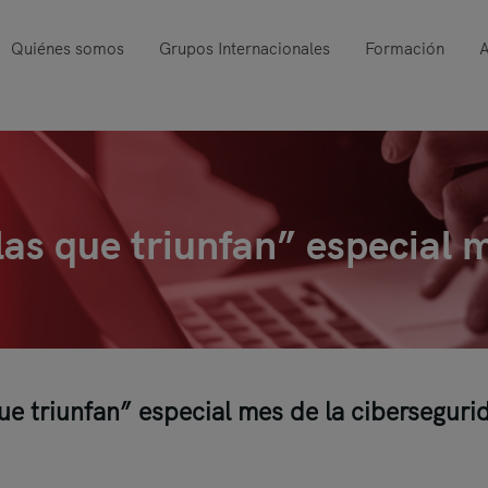
Quiénes somos
Grupos Internacionales
Formación
A
as que triunfan” especial m
e triunfan” especial mes de la ciberseguri