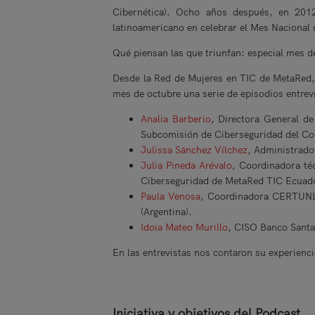
Cibernética). Ocho años después, en 201
latinoamericano en celebrar el Mes Nacional 
Qué piensan las que triunfan: especial mes d
Desde la Red de Mujeres en TIC de MetaRed, 
mes de octubre una serie de episodios entrevi
Analia Barberio
, Directora General d
Subcomisión de Ciberseguridad del Con
Julissa Sánchez Vílchez
, Administrado
Julia Pineda Arévalo
, Coordinadora té
Ciberseguridad de MetaRed TIC Ecuad
Paula Venosa
, Coordinadora CERTUNLP,
(Argentina).
Idoia Mateo Murillo
, CISO Banco Santa
En las entrevistas nos contaron su experiencia
Iniciativa y objetivos del Podcast