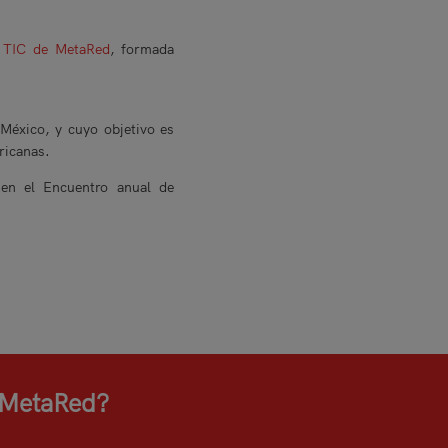
 TIC de MetaRed
, formada
México, y cuyo objetivo es
ericanas.
 en el Encuentro anual de
e MetaRed?