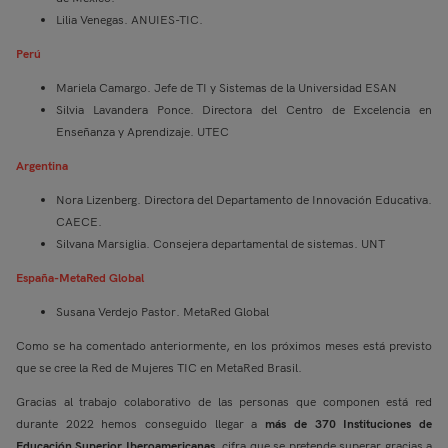
Lilia Venegas. ANUIES-TIC.
Perú
Mariela Camargo. Jefe de TI y Sistemas de la Universidad ESAN
Silvia Lavandera Ponce. Directora del Centro de Excelencia en
Enseñanza y Aprendizaje. UTEC
Argentina
Nora Lizenberg. Directora del Departamento de Innovación Educativa.
CAECE.
Silvana Marsiglia. Consejera departamental de sistemas. UNT
España-MetaRed Global
Susana Verdejo Pastor. MetaRed Global
Como se ha comentado anteriormente, en los próximos meses está previsto
que se cree la Red de Mujeres TIC en MetaRed Brasil.
Gracias al trabajo colaborativo de las personas que componen está red
durante 2022 hemos conseguido llegar a
más de 370 Instituciones de
Educación Superior Iberoamericanas
, cifra que se pretende superar gracias a