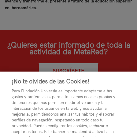
avance y transforme el presente y futuro de la educación superior
en Iberoamérica.
¿Quieres estar informado de toda la
actividad de MetaRed?
SUSCRÍBETE
¡No te olvides de las Cookies!
Para Fundación Universia es importante adaptarse a tus
gustos y preferencias, para ello usamos cookies propias y
de terceros que nos permiten medir el volumen y la
interacción de los usuarios en la web y nos ayudan a
mejorarla, permitiéndonos analizar tus hábitos y elaborar
perfiles de navegación, respetando en todo caso tu
privacidad. Puedes configurar las cookies, rechazar o
aceptarlas todas. Este banner se mantendrá activo hasta