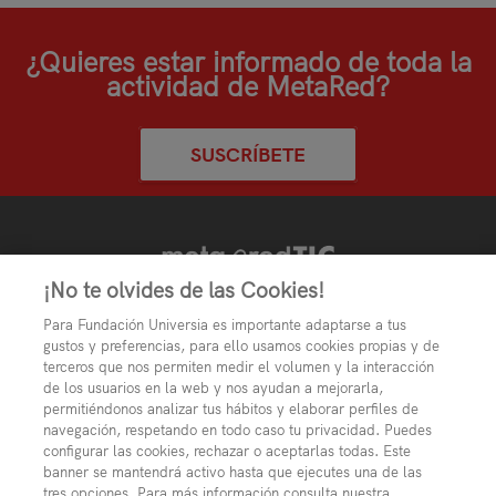
¿Quieres estar informado de toda la
actividad de MetaRed?
SUSCRÍBETE
¡No te olvides de las Cookies!
Para Fundación Universia es importante adaptarse a tus
gustos y preferencias, para ello usamos cookies propias y de
terceros que nos permiten medir el volumen y la interacción
de los usuarios en la web y nos ayudan a mejorarla,
permitiéndonos analizar tus hábitos y elaborar perfiles de
navegación, respetando en todo caso tu privacidad. Puedes
configurar las cookies, rechazar o aceptarlas todas. Este
© METARED - Con la colaboración de
y BANCO
banner se mantendrá activo hasta que ejecutes una de las
SANTANDER
tres opciones. Para más información consulta nuestra