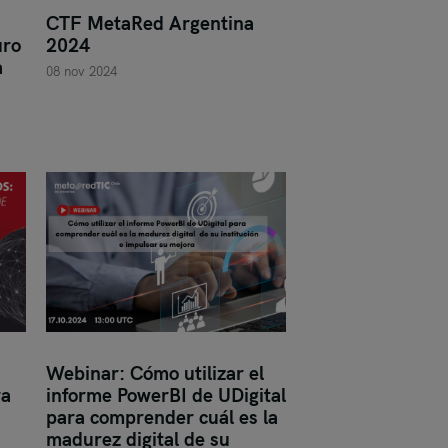
CTF MetaRed Argentina
uro
2024
a
08 nov 2024
Webinar: Cómo utilizar el
ra
informe PowerBI de UDigital
para comprender cuál es la
madurez digital de su