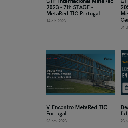
CTF Internacional MetaRed
CT
2023 - 7th STAGE -
20
MetaRed TIC Portugal
Me
Ce
14 dic 2023
01 d
V Encontro MetaRed TIC
De
Portugal
fut
28 nov 2023
28 n