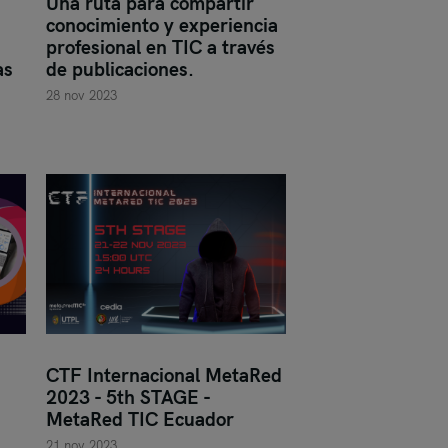
Una ruta para compartir
conocimiento y experiencia
profesional en TIC a través
as
de publicaciones.
28 nov 2023
CTF Internacional MetaRed
2023 - 5th STAGE -
MetaRed TIC Ecuador
21 nov 2023