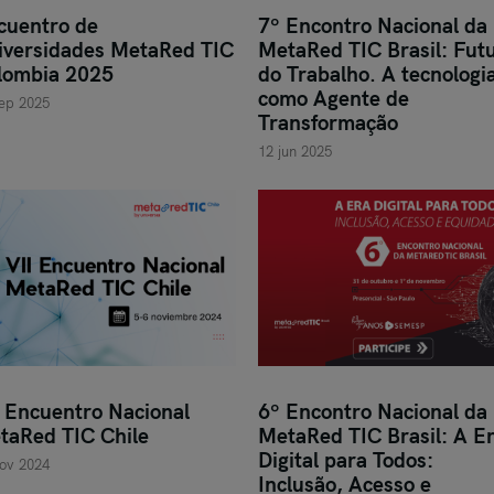
cuentro de
7º Encontro Nacional da
iversidades MetaRed TIC
MetaRed TIC Brasil: Fut
lombia 2025
do Trabalho. A tecnologi
como Agente de
ep 2025
Transformação
12 jun 2025
I Encuentro Nacional
6º Encontro Nacional da
taRed TIC Chile
MetaRed TIC Brasil: A E
Digital para Todos:
ov 2024
Inclusão, Acesso e