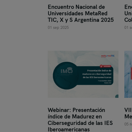
Encuentro Nacional de
En
Universidades MetaRed
Un
TIC, X y S Argentina 2025
Co
01 sep 2025
01 s
Webinar: Presentación
VI
índice de Madurez en
Me
Ciberseguridad de las IES
05 n
Iberoamericanas