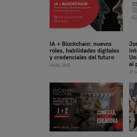
IA + Blockchain: nuevos
Jor
roles, habilidades digitales
Int
y credenciales del futuro
Un
al
04 dic 2025
25 s