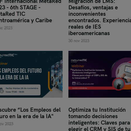
F Internacional MetaRed
Migración de LMS:
23 - 6th STAGE -
Desafíos, ventajas e
taRed TIC
inconvenientes
ntroamérica y Caribe
encontrados. Experienci
reales de IES
ic 2023
iberoamericanas
30 nov 2023
scubre “Los Empleos del
Optimiza tu Institución
uro en la era de la IA"
tomando decisiones
inteligentes: Claves para
ov 2023
elegir el CRM y SIS de tu