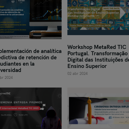
Workshop MetaRed TIC
plementación de analítica
Portugal. Transformação
dictiva de retención de
Digital das Instituições d
udiantes en la
Ensino Superior
iversidad
02 abr 2024
br 2024