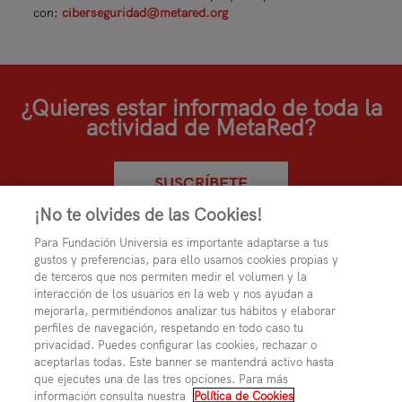
con:
ciberseguridad@metared.org
¿Quieres estar informado de toda la
actividad de MetaRed?
SUSCRÍBETE
¡No te olvides de las Cookies!
Para Fundación Universia es importante adaptarse a tus
gustos y preferencias, para ello usamos cookies propias y
de terceros que nos permiten medir el volumen y la
interacción de los usuarios en la web y nos ayudan a
mejorarla, permitiéndonos analizar tus hábitos y elaborar
perfiles de navegación, respetando en todo caso tu
privacidad. Puedes configurar las cookies, rechazar o
aceptarlas todas. Este banner se mantendrá activo hasta
que ejecutes una de las tres opciones. Para más
información consulta nuestra
Política de Cookies