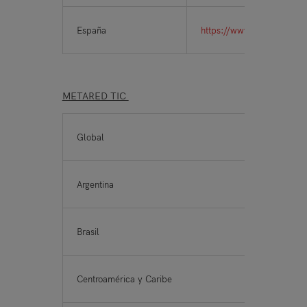
España
https://www.metaredx.org
METARED TIC
Global
http
Argentina
https
Brasil
https
Centroamérica y Caribe
https