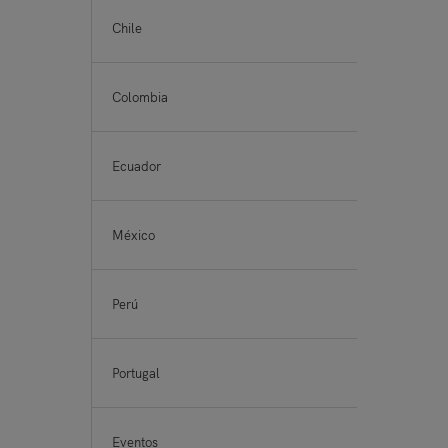
Chile
https
Colombia
https
Ecuador
https
México
http
Perú
https
Portugal
http
Eventos
http