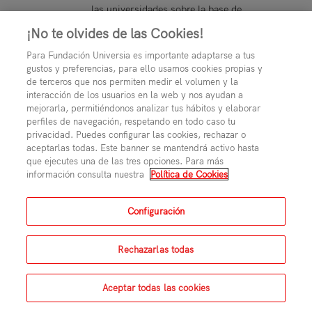
las universidades sobre la base de
la colaboración, compartiendo
¡No te olvides de las Cookies!
proyectos.
Para Fundación Universia es importante adaptarse a tus
Promover, realizar y publicar
gustos y preferencias, para ello usamos cookies propias y
estudios de interés.
de terceros que nos permiten medir el volumen y la
interacción de los usuarios en la web y nos ayudan a
Crear foros de estudio, aprendizaje
mejorarla, permitiéndonos analizar tus hábitos y elaborar
y debate, en asuntos de su ámbito.
perfiles de navegación, respetando en todo caso tu
privacidad. Puedes configurar las cookies, rechazar o
Colaborar con otros organismos,
aceptarlas todas. Este banner se mantendrá activo hasta
instituciones y administraciones
que ejecutes una de las tres opciones. Para más
información consulta nuestra
Política de Cookies
públicas en temas de interés, así
como con asociaciones, empresas
y foros relacionados con las TICs.
Configuración
Ayudar a las Universidades a
mejorar su competitividad y
Rechazarlas todas
eficacia, facilitando herramientas
propias del entorno universitario
Aceptar todas las cookies
que les ayuden a analizar e
implantar buenas prácticas de