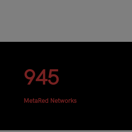
945
MetaRed Networks