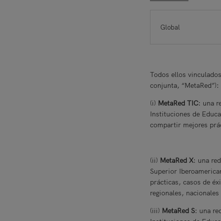
Global
Todos ellos vinculados
conjunta, “MetaRed”)
(i)
MetaRed TIC
: una r
Instituciones de Educa
compartir mejores prác
(ii)
MetaRed X
: una re
Superior Iberoamerican
prácticas, casos de éx
regionales, nacionale
(iii)
MetaRed S
: una re