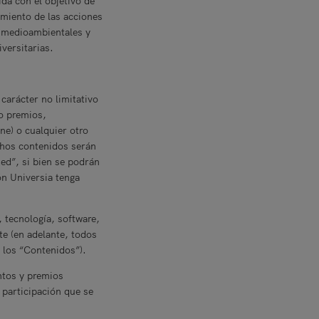
da con el objetivo de
imiento de las acciones
s medioambientales y
iversitarias.
 carácter no limitativo
o premios,
ne) o cualquier otro
ichos contenidos serán
ed”, si bien se podrán
ón Universia tenga
, tecnología, software,
te (en adelante, todos
, los “Contenidos”).
ntos y premios
 participación que se