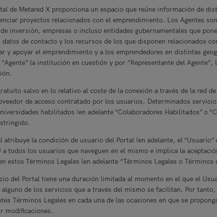
tal de Metared X proporciona un espacio que reúne información de dis
enciar proyectos relacionados con el emprendimiento. Los Agentes son
 de inversión, empresas o incluso entidades gubernamentales que pone
s datos de contacto y los recursos de los que disponen relacionados c
ar y apoyar el emprendimiento y a los emprendedores en distintas geogr
 “Agente” la institución en cuestión y por “Representante del Agente”, 
ción.
gratuito salvo en lo relativo al coste de la conexión a través de la red 
roveedor de acceso contratado por los usuarios. Determinados servicio
niversidades habilitados (en adelante “Colaboradores Habilitados” o “
estringido.
al atribuye la condición de usuario del Portal (en adelante, el “Usuario” 
) a todos los usuarios que naveguen en el mismo e implica la aceptació
en estos Términos Legales (en adelante “Términos Legales o Términos d
icio del Portal tiene una duración limitada al momento en el que el Usu
 alguno de los servicios que a través del mismo se facilitan. Por tanto,
tes Términos Legales en cada una de las ocasiones en que se proponga u
ir modificaciones.