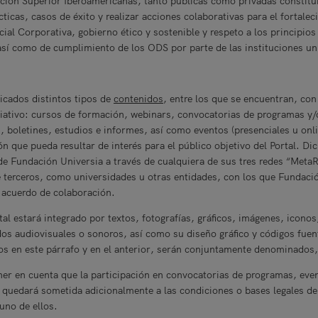
ción Superior Iberoamericanas, tanto públicas como privadas constitui
ticas, casos de éxito y realizar acciones colaborativas para el fortalec
ial Corporativa, gobierno ético y sostenible y respeto a los principio
 así como de cumplimiento de los ODS por parte de las instituciones un
licados distintos tipos de
contenidos
, entre los que se encuentran, con
ativo: cursos de formación, webinars, convocatorias de programas y/
s, boletines, estudios e informes, así como eventos (presenciales u onli
n que pueda resultar de interés para el público objetivo del Portal. D
 Fundación Universia a través de cualquiera de sus tres redes “MetaR
 terceros, como universidades u otras entidades, con los que Fundaci
o acuerdo de colaboración.
al estará integrado por textos, fotografías, gráficos, imágenes, iconos
os audiovisuales o sonoros, así como su diseño gráfico y códigos fuen
os en este párrafo y en el anterior, serán conjuntamente denominados
ner en cuenta que la participación en convocatorias de programas, eve
 quedará sometida adicionalmente a las condiciones o bases legales de
uno de ellos.