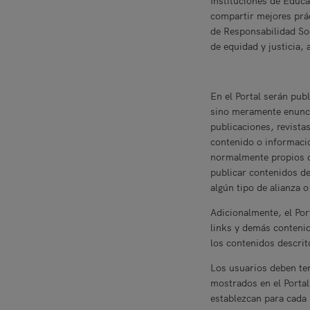
Instituciones de Educa
compartir mejores prác
de Responsabilidad Soc
de equidad y justicia,
En el Portal serán pub
sino meramente enunci
publicaciones, revista
contenido o informació
normalmente propios de
publicar contenidos de
algún tipo de alianza 
Adicionalmente, el Port
links y demás contenid
los contenidos descrit
Los usuarios deben te
mostrados en el Portal
establezcan para cada 