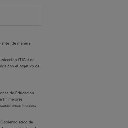
elante, de manera
unicación (TICs) de
ida con el objetivo de
iones de Educación
artir mejores
ecosistemas locales,
 Gobierno ético de