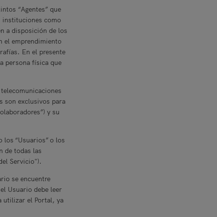
tintos “Agentes” que
 instituciones como
n a disposición de los
on el emprendimiento
afías. En el presente
la persona física que
de telecomunicaciones
s son exclusivos para
Colaboradores”) y su
o los “Usuarios” o los
n de todas las
el Servicio").
ario se encuentre
 el Usuario debe leer
tilizar el Portal, ya