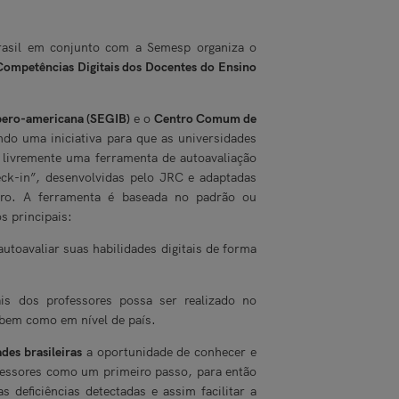
rasil em conjunto com a Semesp organiza o
Competências Digitais dos Docentes do Ensino
Ibero-americana (SEGIB)
e o
Centro Comum de
do uma iniciativa para que as universidades
 livremente uma ferramenta de autoavaliação
eck-in”, desenvolvidas pelo JRC e adaptadas
eiro. A ferramenta é baseada no padrão ou
s principais:
toavaliar suas habilidades digitais de forma
is dos professores possa ser realizado no
 bem como em nível de país.
des brasileiras
a oportunidade de conhecer e
ofessores como um primeiro passo, para então
 deficiências detectadas e assim facilitar a