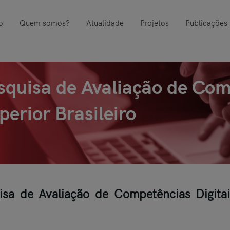
o
Quem somos?
Atualidade
Projetos
Publicações
squisa de Avaliação de Com
erior Brasileiro
isa de Avaliação de Competências Digita