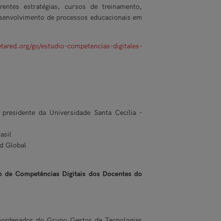
entes estratégias, cursos de treinamento,
esenvolvimento de processos educacionais em
ared.org/go/estudio-competencias-digitales-
presidente da Universidade Santa Cecília -
rasil
d Global
o de Competências Digitais dos Docentes do
ordenador do Grupo Gestor de Tecnologias