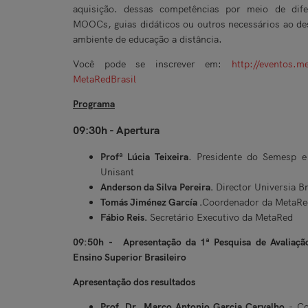
aquisição. dessas competências por meio de difer
MOOCs, guias didáticos ou outros necessários ao d
ambiente de educação a distância.
Você pode se inscrever em:
http://eventos.met
MetaRedBrasil
Programa
09:30h - Apertura
Profª Lúcia Teixeira
. Presidente do Semesp e 
Unisant
Anderson da Silva Pereira.
Director Universia B
Tomás Jiménez García .
Coordenador da MetaRe
Fábio Reis.
Secretário Executivo da MetaRed
09:50h - Apresentação da 1ª Pesquisa de Avaliaçã
Ensino Superior Brasileiro
Apresentação dos resultados
Prof. Dr
.
Marco Antonio Garcia Carvalho
- Co