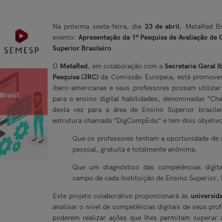
Na próxima sexta-feira, dia
23 de abril
, MetaRed B
evento:
Apresentação da 1ª Pesquisa de Avaliação de 
Superior Brasileiro
O
MetaRed
, em colaboração com a
Secretaria Geral 
Pesquisa (JRC)
da Comissão Europeia, está promoven
ibero-americanas e seus professores possam utilizar
para o ensino digital habilidades, denominadas “Ch
desta vez para a área de Ensino Superior brasil
estrutura chamada “DigCompEdu” e tem dois objetivo
Que os professores tenham a oportunidade de au
pessoal, gratuita e totalmente anônima.
Que um diagnóstico das competências digita
campo de cada Instituição de Ensino Superior,
Este projeto colaborativo proporcionará às
universida
analisar o nível de competências digitais de seus pr
poderem realizar ações que lhes permitam superar as